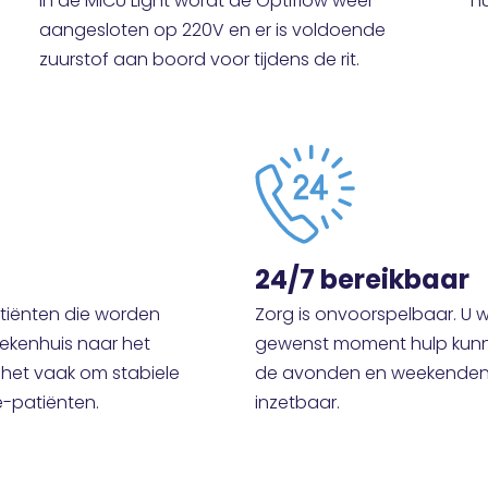
In de MICU Light wordt de Optiflow weer
h
aangesloten op 220V en er is voldoende
zuurstof aan boord voor tijdens de rit.
24/7 bereikbaar
atiënten die worden
Zorg is onvoorspelbaar. U w
iekenhuis naar het
gewenst moment hulp kunne
t het vaak om stabiele
de avonden en weekenden. 
e-patiënten.
inzetbaar.