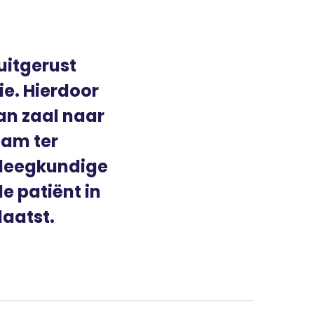
uitgerust
ie. Hierdoor
an zaal naar
eam ter
rpleegkundige
e patiënt in
aatst.