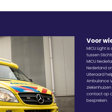
Voor wi
MICU Light i
tussen Stich
MICU Nederla
Nederland on
Uiteraard hel
Ambulance V
ziekenhuizen
contact op 
bespreken.