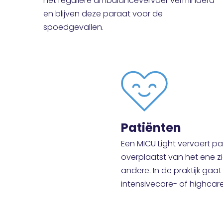
het reguliere ambulancevervoer verminderd
en blijven deze paraat voor de
spoedgevallen.
Patiënten
Een MICU Light vervoert p
overplaatst van het ene z
andere. In de praktijk gaa
intensivecare- of highcar