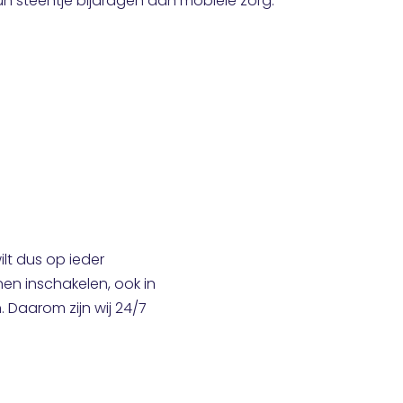
un steentje bijdragen aan mobiele zorg.
ilt dus op ieder
n inschakelen, ook in
Daarom zijn wij 24/7