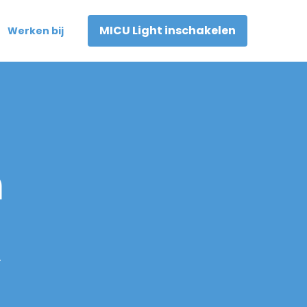
MICU Light inschakelen
Werken bij
n
r