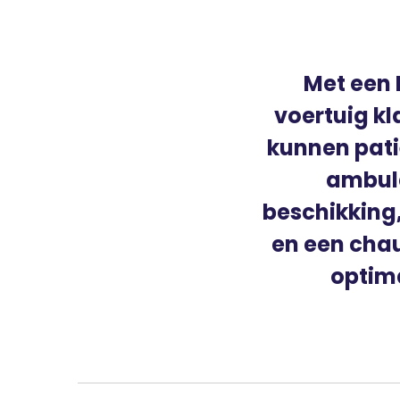
Met een 
voertuig kl
kunnen pati
ambula
beschikking,
en een chau
optim